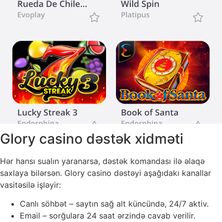
Glory casino dəstək xidməti
Hər hansı sualın yaranarsa, dəstək komandası ilə əlaqə
saxlaya bilərsən. Glory casino dəstəyi aşağıdakı kanallar
vasitəsilə işləyir:
Canlı söhbət – saytın sağ alt küncündə, 24/7 aktiv.
Email – sorğulara 24 saat ərzində cavab verilir.