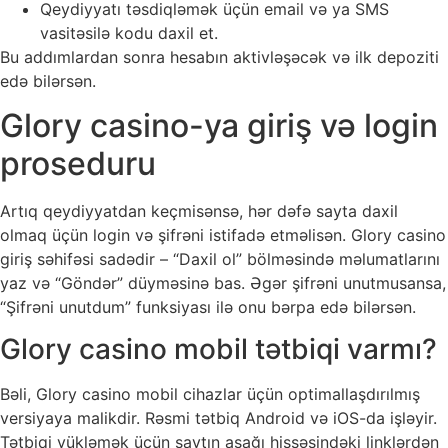
Qeydiyyatı təsdiqləmək üçün email və ya SMS
vasitəsilə kodu daxil et.
Bu addımlardan sonra hesabın aktivləşəcək və ilk depoziti
edə bilərsən.
Glory casino-ya giriş və login
proseduru
Artıq qeydiyyatdan keçmisənsə, hər dəfə sayta daxil
olmaq üçün login və şifrəni istifadə etməlisən. Glory casino
giriş səhifəsi sadədir – “Daxil ol” bölməsində məlumatlarını
yaz və “Göndər” düyməsinə bas. Əgər şifrəni unutmusansa,
“Şifrəni unutdum” funksiyası ilə onu bərpa edə bilərsən.
Glory casino mobil tətbiqi varmı?
Bəli, Glory casino mobil cihazlar üçün optimallaşdırılmış
versiyaya malikdir. Rəsmi tətbiq Android və iOS-da işləyir.
Tətbiqi yükləmək üçün saytın aşağı hissəsindəki linklərdən