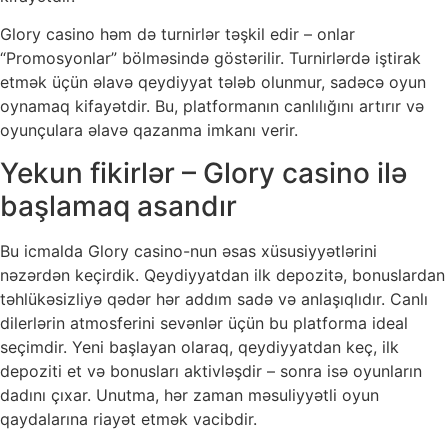
Glory casino həm də turnirlər təşkil edir – onlar
“Promosyonlar” bölməsində göstərilir. Turnirlərdə iştirak
etmək üçün əlavə qeydiyyat tələb olunmur, sadəcə oyun
oynamaq kifayətdir. Bu, platformanın canlılığını artırır və
oyunçulara əlavə qazanma imkanı verir.
Yekun fikirlər – Glory casino ilə
başlamaq asandır
Bu icmalda Glory casino-nun əsas xüsusiyyətlərini
nəzərdən keçirdik. Qeydiyyatdan ilk depozitə, bonuslardan
təhlükəsizliyə qədər hər addım sadə və anlaşıqlıdır. Canlı
dilerlərin atmosferini sevənlər üçün bu platforma ideal
seçimdir. Yeni başlayan olaraq, qeydiyyatdan keç, ilk
depoziti et və bonusları aktivləşdir – sonra isə oyunların
dadını çıxar. Unutma, hər zaman məsuliyyətli oyun
qaydalarına riayət etmək vacibdir.