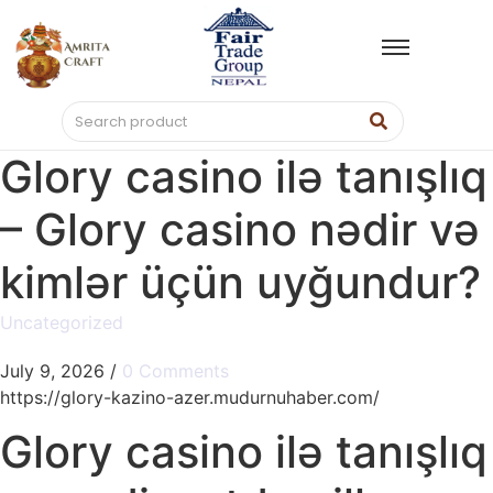
Glory casino ilə tanışlıq
– Glory casino nədir və
kimlər üçün uyğundur?
Uncategorized
July 9, 2026
/
0 Comments
https://glory-kazino-azer.mudurnuhaber.com/
Glory casino ilə tanışlıq