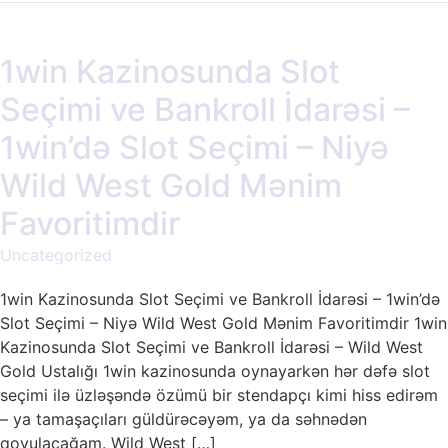
1win Kazinosunda Slot
Seçimi ve Bankroll İdarəsi –
1win’də Slot Seçimi – Niyə
Wild West Gold Mənim
Favoritimdir
Uncategorized
1win Kazinosunda Slot Seçimi ve Bankroll İdarəsi – 1win’də
Slot Seçimi – Niyə Wild West Gold Mənim Favoritimdir 1win
Kazinosunda Slot Seçimi ve Bankroll İdarəsi – Wild West
Gold Ustalığı 1win kazinosunda oynayarkən hər dəfə slot
seçimi ilə üzləşəndə özümü bir stendapçı kimi hiss edirəm
– ya tamaşaçıları güldürəcəyəm, ya da səhnədən
qovulacağam. Wild West […]