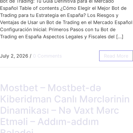
Bot de Trading: Tu Guía Definitiva para el Mercado
Español Table of contents ¿Cómo Elegir el Mejor Bot de
Trading para tu Estrategia en España? Los Riesgos y
Ventajas de Usar un Bot de Trading en el Mercado Español
Configuración Inicial: Primeros Pasos con tu Bot de
Trading en España Aspectos Legales y Fiscales del […]
July 2, 2026
/
0 Comments
Read More
Mostbet – Mostbet-də
Kiberidman Canlı Mərclərinin
Dinamikası – Nə Vaxt Mərc
Etməli – Addım-addım
Bələdçi