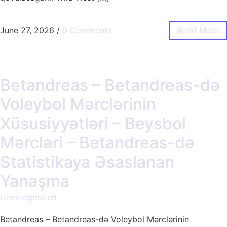
June 27, 2026
/
0 Comments
Read More
Betandreas – Betandreas-də
Voleybol Mərclərinin
Xüsusiyyətləri – Beysbol
Mərcləri – Betandreas-də
Statistikaya Əsaslanan
Yanaşma
Uncategorized
Betandreas – Betandreas-də Voleybol Mərclərinin