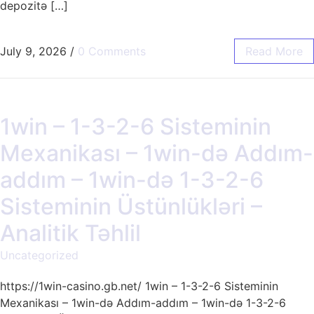
depozitə […]
July 9, 2026
/
0 Comments
Read More
1win – 1-3-2-6 Sisteminin
Mexanikası – 1win-də Addım-
addım – 1win-də 1-3-2-6
Sisteminin Üstünlükləri –
Analitik Təhlil
Uncategorized
https://1win-casino.gb.net/ 1win – 1-3-2-6 Sisteminin
Mexanikası – 1win-də Addım-addım – 1win-də 1-3-2-6