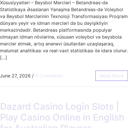
Xüsusiyyətləri – Beysbol Mərcləri – Betandreas-də
Statistikaya Əsaslanan Yanaşma Betandreas-də Voleybol
və Beysbol Mərclərinin Texnoloji Transformasiyası Proqram
dünyanı yeyir və idman mərcləri də bu dəyişikliyin
mərkəzindədir. Betandreas platformasında populyar
olmayan idman növlərinə, xüsusən voleybol və beysbola
mərclər etmək, artıq ənənəvi üsullardan uzaqlaşaraq,
məlumat analitikası və real-vaxt statistikası ilə idarə olunur.
[…]
June 27, 2026
/
0 Comments
Read More
Dazard Casino Login Slots |
Play Casino Online in English