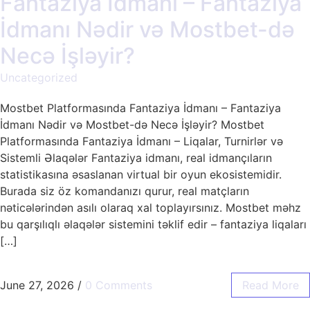
Fantaziya İdmanı – Fantaziya
İdmanı Nədir və Mostbet-də
Necə İşləyir?
Uncategorized
Mostbet Platformasında Fantaziya İdmanı – Fantaziya
İdmanı Nədir və Mostbet-də Necə İşləyir? Mostbet
Platformasında Fantaziya İdmanı – Liqalar, Turnirlər və
Sistemli Əlaqələr Fantaziya idmanı, real idmançıların
statistikasına əsaslanan virtual bir oyun ekosistemidir.
Burada siz öz komandanızı qurur, real matçların
nəticələrindən asılı olaraq xal toplayırsınız. Mostbet məhz
bu qarşılıqlı əlaqələr sistemini təklif edir – fantaziya liqaları
[…]
June 27, 2026
/
0 Comments
Read More