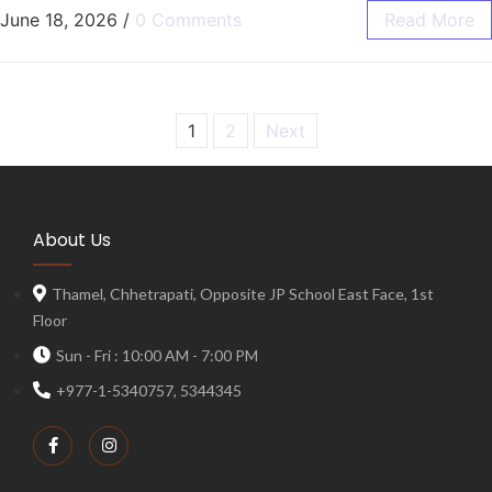
June 18, 2026
/
0 Comments
Read More
1
2
Next
About Us
Thamel, Chhetrapati, Opposite JP School East Face, 1st
Floor
Sun - Fri : 10:00 AM - 7:00 PM
+977-1-5340757, 5344345