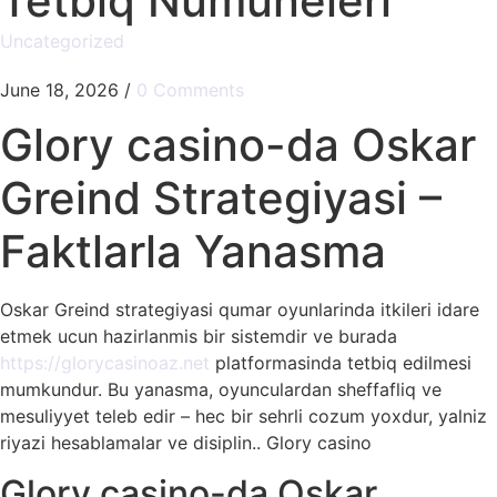
Tetbiq Nümuneleri
Uncategorized
June 18, 2026
/
0 Comments
Glory casino-da Oskar
Greind Strategiyasi –
Faktlarla Yanasma
Oskar Greind strategiyasi qumar oyunlarinda itkileri idare
etmek ucun hazirlanmis bir sistemdir ve burada
https://glorycasinoaz.net
platformasinda tetbiq edilmesi
mumkundur. Bu yanasma, oyunculardan sheffafliq ve
mesuliyyet teleb edir – hec bir sehrli cozum yoxdur, yalniz
riyazi hesablamalar ve disiplin.. Glory casino
Glory casino-da Oskar