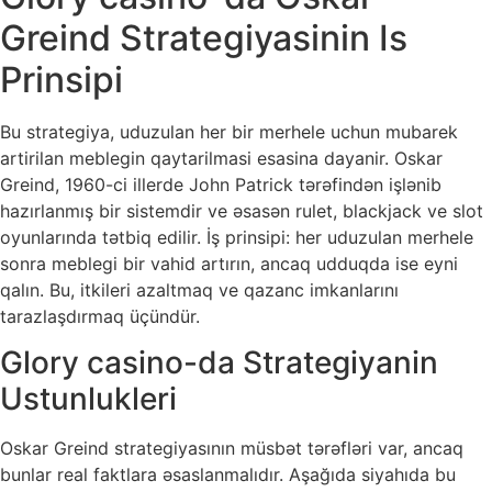
Greind Strategiyasinin Is
Prinsipi
Bu strategiya, uduzulan her bir merhele uchun mubarek
artirilan meblegin qaytarilmasi esasina dayanir. Oskar
Greind, 1960-ci illerde John Patrick tərəfindən işlənib
hazırlanmış bir sistemdir ve əsasən rulet, blackjack ve slot
oyunlarında tətbiq edilir. İş prinsipi: her uduzulan merhele
sonra meblegi bir vahid artırın, ancaq udduqda ise eyni
qalın. Bu, itkileri azaltmaq ve qazanc imkanlarını
tarazlaşdırmaq üçündür.
Glory casino-da Strategiyanin
Ustunlukleri
Oskar Greind strategiyasının müsbət tərəfləri var, ancaq
bunlar real faktlara əsaslanmalıdır. Aşağıda siyahıda bu