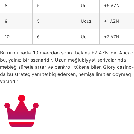
8
5
Ud
+6 AZN
9
5
Uduz
+1 AZN
10
6
Ud
+7 AZN
Bu nümunədə, 10 mərcdən sonra balans +7 AZN-dir. Ancaq
bu, yalnız bir ssenaridir. Uzun məğlubiyyət seriyalarında
məbləğ sürətlə artar və bankroll tükənə bilər. Glory casino-
da bu strategiyanı tətbiq edərkən, həmişə limitlər qoymaq
vacibdir.