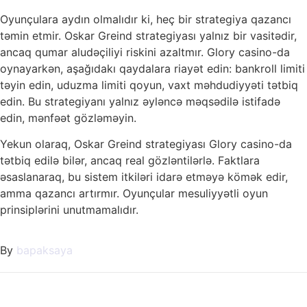
Oyunçulara aydın olmalıdır ki, heç bir strategiya qazancı
təmin etmir. Oskar Greind strategiyası yalnız bir vasitədir,
ancaq qumar aludəçiliyi riskini azaltmır. Glory casino-da
oynayarkən, aşağıdakı qaydalara riayət edin: bankroll limiti
təyin edin, uduzma limiti qoyun, vaxt məhdudiyyəti tətbiq
edin. Bu strategiyanı yalnız əyləncə məqsədilə istifadə
edin, mənfəət gözləməyin.
Yekun olaraq, Oskar Greind strategiyası Glory casino-da
tətbiq edilə bilər, ancaq real gözləntilərlə. Faktlara
əsaslanaraq, bu sistem itkiləri idarə etməyə kömək edir,
amma qazancı artırmır. Oyunçular mesuliyyətli oyun
prinsiplərini unutmamalıdır.
By
bapaksaya