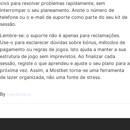
vivo para resolver problemas rapidamente, sem
interromper o seu planeamento. Anote o número de
telefone ou o e-mail de suporte como parte do seu kit de
sessão.
Lembre-se: o suporte não é apenas para reclamações.
Use-o para esclarecer dúvidas sobre bónus, métodos de
pagamento ou regras de jogos. Isto ajuda a manter a sua
estrutura de jogo sem imprevistos. Ao finalizar cada
sessão, registe o que aprendeu e ajuste o seu plano para a
próxima vez. Assim, a Mostbet torna-se uma ferramenta
de lazer organizada, não uma fonte de stress.
By
bapaksaya