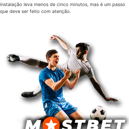
instalação leva menos de cinco minutos, mas é um passo
que deve ser feito com atenção.