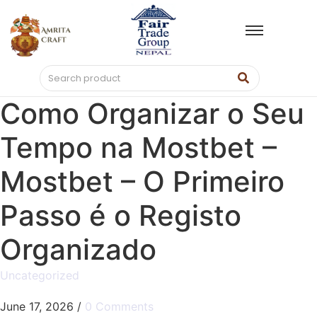
Como Organizar o Seu
Tempo na Mostbet –
Mostbet – O Primeiro
Passo é o Registo
Organizado
Uncategorized
June 17, 2026
/
0 Comments