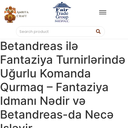
Betandreas ilə
Fantaziya Turnirlərində
Uğurlu Komanda
Qurmaq – Fantaziya
Idmanı Nədir və
Betandreas-da Necə