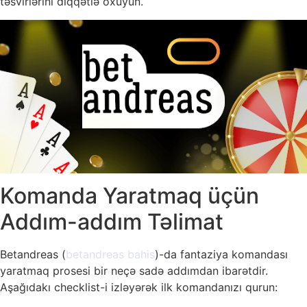
təsvirlərini diqqətlə oxuyun.
Komanda Yaratmaq üçün
Addım-addım Təlimat
Betandreas (
betandreas bahis
)-da fantaziya komandası
yaratmaq prosesi bir neçə sadə addımdan ibarətdir.
Aşağıdakı checklist-i izləyərək ilk komandanızı qurun: