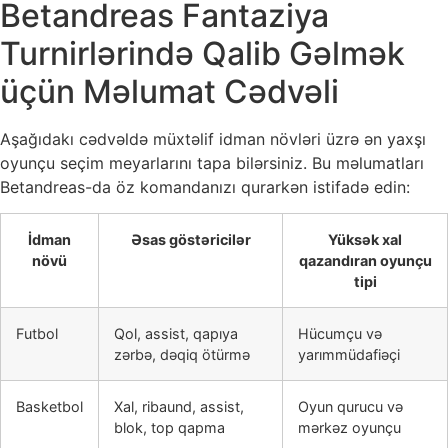
Betandreas Fantaziya
Turnirlərində Qalib Gəlmək
üçün Məlumat Cədvəli
Aşağıdakı cədvəldə müxtəlif idman növləri üzrə ən yaxşı
oyunçu seçim meyarlarını tapa bilərsiniz. Bu məlumatları
Betandreas-da öz komandanızı qurarkən istifadə edin:
İdman
Əsas göstəricilər
Yüksək xal
növü
qazandıran oyunçu
tipi
Futbol
Qol, assist, qapıya
Hücumçu və
zərbə, dəqiq ötürmə
yarımmüdafiəçi
Basketbol
Xal, ribaund, assist,
Oyun qurucu və
blok, top qapma
mərkəz oyunçu