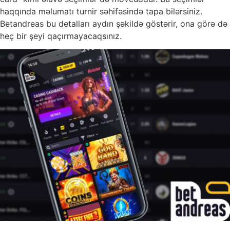
haqqında məlumatı turnir səhifəsində tapa bilərsiniz.
Betandreas bu detalları aydın şəkildə göstərir, ona görə də
heç bir şeyi qaçırmayacaqsınız.