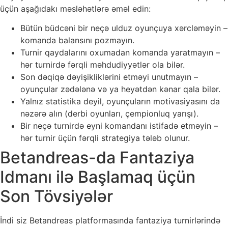
üçün aşağıdakı məsləhətlərə əməl edin:
Bütün büdcəni bir neçə ulduz oyunçuya xərcləməyin –
komanda balansını pozmayın.
Turnir qaydalarını oxumadan komanda yaratmayın –
hər turnirdə fərqli məhdudiyyətlər ola bilər.
Son dəqiqə dəyişikliklərini etməyi unutmayın –
oyunçular zədələnə və ya heyətdən kənar qala bilər.
Yalnız statistika deyil, oyunçuların motivasiyasını da
nəzərə alın (derbi oyunları, çempionluq yarışı).
Bir neçə turnirdə eyni komandanı istifadə etməyin –
hər turnir üçün fərqli strategiya tələb olunur.
Betandreas-da Fantaziya
Idmanı ilə Başlamaq üçün
Son Tövsiyələr
İndi siz Betandreas platformasında fantaziya turnirlərində