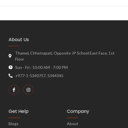
About Us
Thamel, Chhetrapati, Opposite JP School East Face, 1st
Floor
Sun - Fri : 10:00 AM - 7:00 PM
+977-1-5340757, 5344345
Get Help
Company
Blogs
About