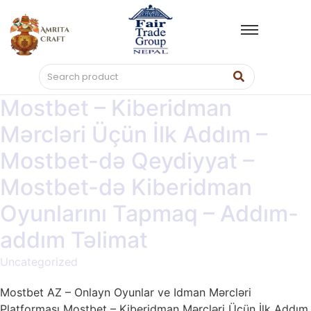
Mostbet – Kiberidman
Mərcləri Üçün İlk Addım –
Mostbet-də Qeydiyyat –
Mostbet-də Kiberidman
Oyunlarını Tapmaq – Addım-
addım Təlimat
Uncategorized
Mostbet AZ – Onlayn Oyunlar ve Idman Mərcləri
Platforması Mostbet – Kiberidman Mərcləri Üçün İlk Addım